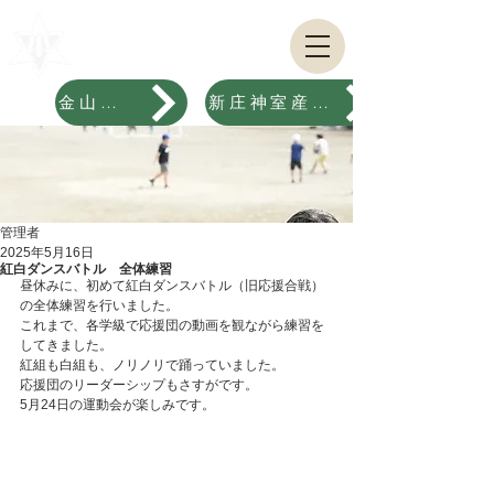
​山形県
​金山町立金山小学校
Kaneyama Elementary School
金山中学校
新庄神室産業高校金山校
管理者
2025年5月16日
紅白ダンスバトル 全体練習
昼休みに、初めて紅白ダンスバトル（旧応援合戦）
の全体練習を行いました。
これまで、各学級で応援団の動画を観ながら練習を
してきました。
紅組も白組も、ノリノリで踊っていました。
応援団のリーダーシップもさすがです。
5月24日の運動会が楽しみです。