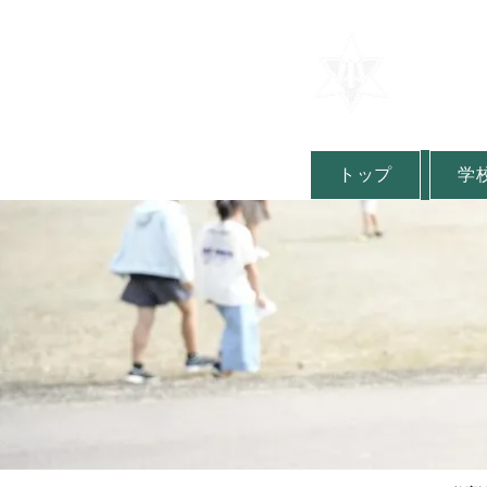
​山形県
​金山
Kaneyama E
トップ
学