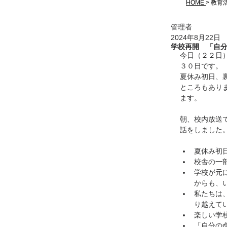
HOME
> 教育
管理者
2024年8月22日
学校再開 「自
今日（２２日
３０日です。
夏休み初日、
ところもあり
ます。
朝、校内放送
話をしました
夏休み初
校舎の一
学校が元
からも、
私たちは
り越えて
楽しい学
「自分の