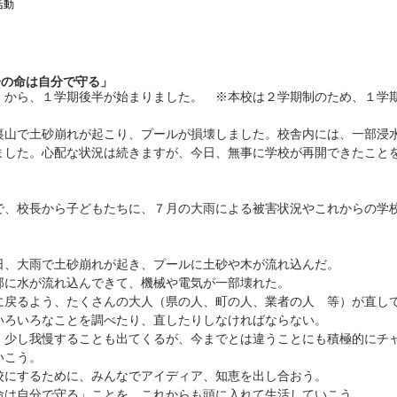
活動
分の命は自分で守る」
）から、１学期後半が始まりました。　※本校は２学期制のため、１学
裏山で土砂崩れが起こり、プールが損壊しました。校舎内には、一部浸
ました。心配な状況は続きますが、今日、無事に学校が再開できたこと
で、校長から子どもたちに、７月の大雨による被害状況やこれからの学
。
日、大雨で土砂崩れが起き、プールに土砂や木が流れ込んだ。
部に水が流れ込んできて、機械や電気が一部壊れた。
に戻るよう、たくさんの大人（県の人、町の人、業者の人　等）が直し
いろいろなことを調べたり、直したりしなければならない。
、少し我慢することも出てくるが、今までとは違うことにも積極的にチ
いこう。
校にするために、みんなでアイディア、知恵を出し合おう。
命は自分で守る」ことを、これからも頭に入れて生活していこう。