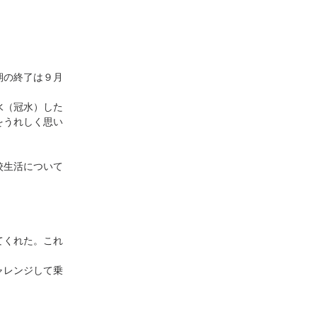
期の終了は９月
水（冠水）した
をうれしく思い
校生活について
てくれた。これ
ャレンジして乗