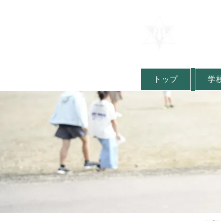
​山形県
​金山
Kaneyama E
トップ
学