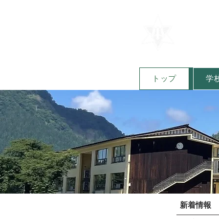
​山形県
​金山
Kaneyama E
トップ
学
新着情報